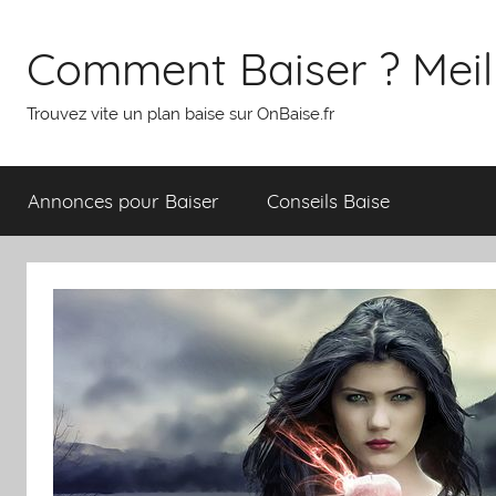
Aller
au
Comment Baiser ? Meill
contenu
Trouvez vite un plan baise sur OnBaise.fr
Annonces pour Baiser
Conseils Baise