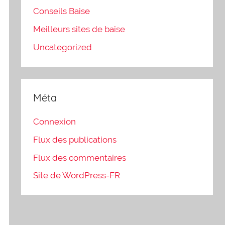
Conseils Baise
Meilleurs sites de baise
Uncategorized
Méta
Connexion
Flux des publications
Flux des commentaires
Site de WordPress-FR